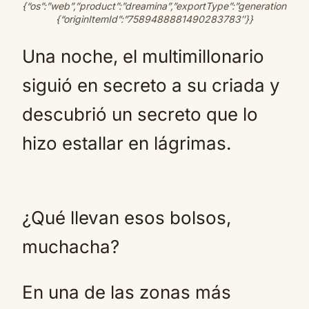
{“os”:”web”,”product”:”dreamina”,”exportType”:”generation”,”pict
{“originItemId”:”7589488881490283783″}}
Una noche, el multimillonario
siguió en secreto a su criada y
descubrió un secreto que lo
hizo estallar en lágrimas.
¿Qué llevan esos bolsos,
muchacha?
En una de las zonas más