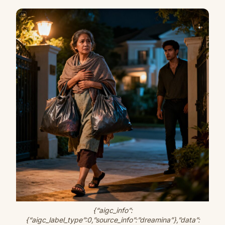
{“aigc_info”:
{“aigc_label_type”:0,”source_info”:”dreamina”},”data”: